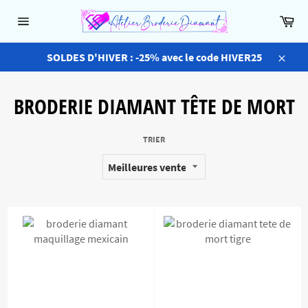
Passer
Pa
au
Navigation
contenu
SOLDES D'HIVER : -25% avec le code HIVER25
Close
BRODERIE DIAMANT TÊTE DE MORT
TRIER