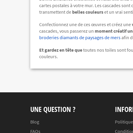
cartes postales à votre mur. Les cascades sont 
transmettent de
belles couleurs
et un vrai sent
Confectionnez une de ces œuvres et créez une
cascades, vous passerez un
moment créatif un
broderies diamants de paysages de mers
afin 
Et gardez en tête que
toutes nos toiles sont fo
couleurs.
UNE QUESTION ?
INFOR
Blog
Politique
FAQs
Conditio