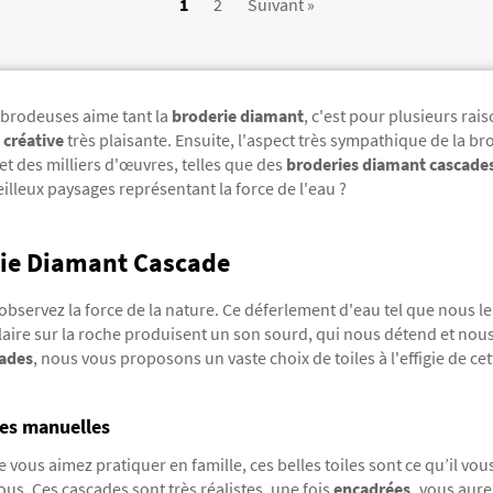
1
2
Suivant »
brodeuses aime tant la
broderie diamant
, c'est pour plusieurs rai
é créative
très plaisante. Ensuite, l'aspect très sympathique de la bro
t des milliers d'œuvres, telles que des
broderies diamant cascade
lleux paysages représentant la force de l'eau ?
rie Diamant Cascade
 observez la force de la nature. Ce déferlement d'eau tel que nous l
claire sur la roche produisent un son sourd, qui nous détend et no
cades
, nous vous proposons un vaste choix de toiles à l'effigie de cet
des manuelles
 vous aimez pratiquer en famille, ces belles toiles sont ce qu’il vou
us. Ces cascades sont très réalistes, une fois
encadrées,
vous aurez