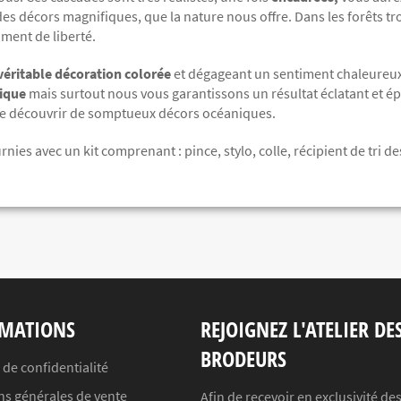
des décors magnifiques, que la nature nous offre. Dans les forêts t
iment de liberté.
véritable décoration colorée
et dégageant un sentiment chaleureux
ique
mais surtout nous vous garantissons un résultat éclatant et ép
de découvrir de somptueux décors océaniques.
urnies avec un kit comprenant :
pince, stylo, colle, récipient de tri
MATIONS
REJOIGNEZ L'ATELIER DE
BRODEURS
 de confidentialité
ns générales de vente
Afin de recevoir en exclusivité de