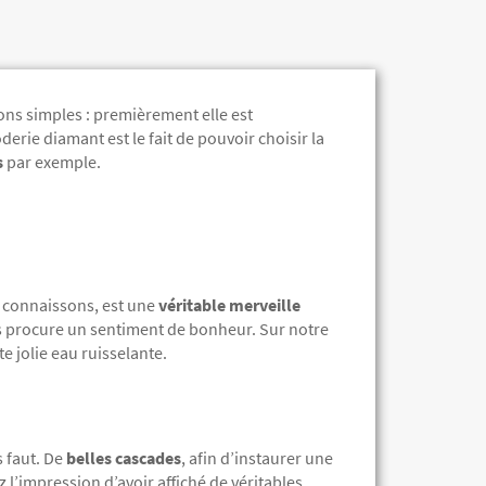
sons simples : premièrement elle est
derie diamant est le fait de pouvoir choisir la
s
par exemple.
e connaissons, est une
véritable merveille
us procure un sentiment de bonheur. Sur notre
te jolie eau ruisselante.
s faut. De
belles cascades
, afin d’instaurer une
 l’impression d’avoir affiché de véritables