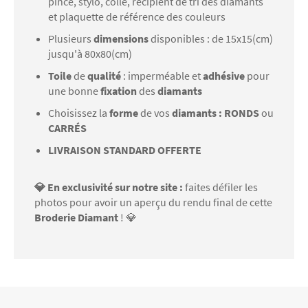
pince, stylo, colle, récipient de tri des diamants
et plaquette de référence des couleurs
Plusieurs
dimensions
disponibles : de 15x15(cm)
jusqu'à 80x80(cm)
Toile
de
qualité
: imperméable et
adhésive
pour
une bonne
fixation
des
diamants
Choisissez la
forme
de vos
diamants : RONDS
ou
CARRÉS
LIVRAISON STANDARD OFFERTE
💎 En exclusivité sur notre site :
faites défiler les
photos pour avoir un aperçu du rendu final de cette
Broderie Diamant
! 💎