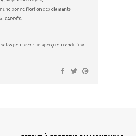
r une bonne
fixation
des
diamants
ou
CARRÉS
s photos pour avoir un aperçu du rendu final
Partager
Tweeter
Épingler
sur
sur
sur
Facebook
Twitter
Pinterest