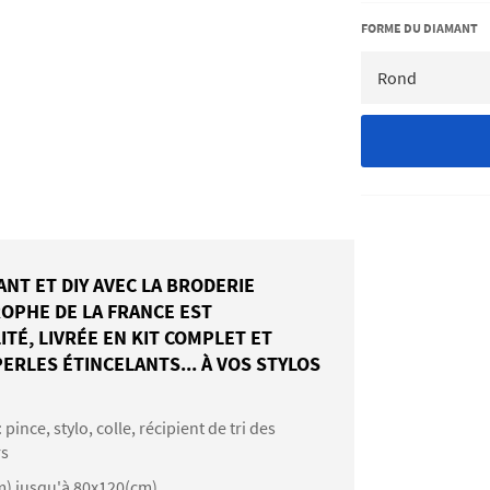
FORME DU DIAMANT
T ET DIY AVEC LA BRODERIE
ROPHE DE LA FRANCE EST
TÉ, LIVRÉE EN KIT COMPLET ET
RLES ÉTINCELANTS... À VOS STYLOS
: pince, stylo, colle, récipient de tri des
rs
m) jusqu'à 80x120(cm)