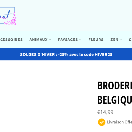
CCESSOIRES
ANIMAUX
PAYSAGES
FLEURS
ZEN
C
SOLDES D'HIVER : -25% avec le code HIVER25
BRODER
BELGIQU
Prix
€14,99
régulier
Livraison Offe