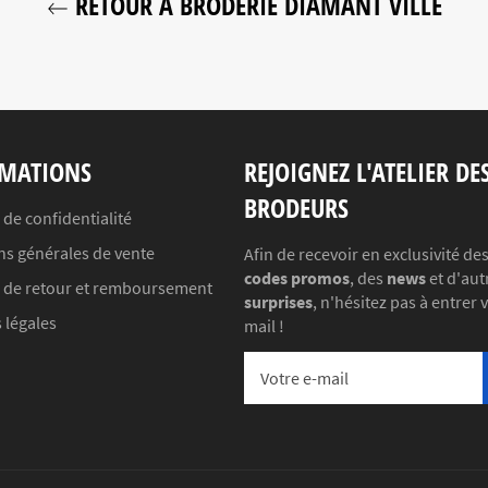
RETOUR À BRODERIE DIAMANT VILLE
MATIONS
REJOIGNEZ L'ATELIER DE
BRODEURS
 de confidentialité
ns générales de vente
Afin de recevoir en exclusivité de
codes promos
, des
news
et d'aut
e de retour et remboursement
surprises
, n'hésitez pas à entrer 
 légales
mail !