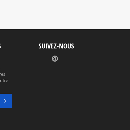
S
SUIVEZ-NOUS
Pinterest
s
res
votre
S'INSCRIRE