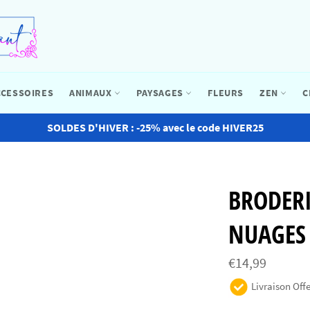
CCESSOIRES
ANIMAUX
PAYSAGES
FLEURS
ZEN
C
SOLDES D'HIVER : -25% avec le code HIVER25
BRODER
NUAGES
Prix
€14,99
régulier
Livraison Offe