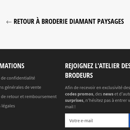
RETOUR À BRODERIE DIAMANT PAYSAGES
MATIONS
REJOIGNEZ L'ATELIER DE
BRODEURS
 de confidentialité
ns générales de vente
Afin de recevoir en exclusivité de
codes promos
, des
news
et d'aut
e de retour et remboursement
surprises
, n'hésitez pas à entrer 
 légales
mail !