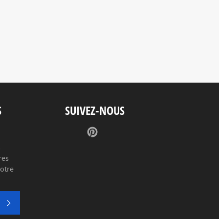
S
SUIVEZ-NOUS
Pinterest
s
res
votre
S'INSCRIRE