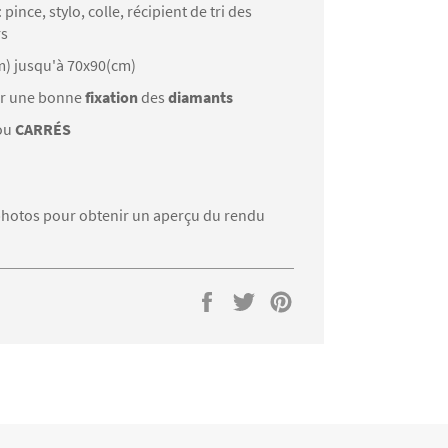
: pince, stylo, colle, récipient de tri des
rs
m) jusqu'à 70x90(cm)
r une bonne
fixation
des
diamants
ou
CARRÉS
s photos pour obtenir un aperçu du rendu
Partager
Tweeter
Épingler
sur
sur
sur
Facebook
Twitter
Pinterest