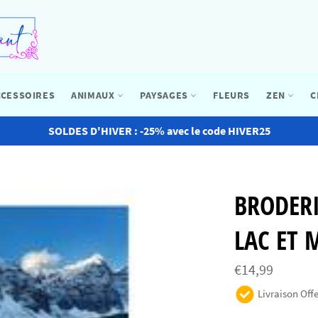
CCESSOIRES
ANIMAUX
PAYSAGES
FLEURS
ZEN
C
SOLDES D'HIVER : -25% avec le code HIVER25
BRODER
LAC ET 
Prix
€14,99
régulier
Livraison Offe