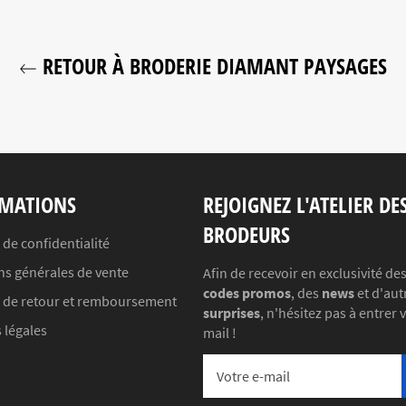
RETOUR À BRODERIE DIAMANT PAYSAGES
MATIONS
REJOIGNEZ L'ATELIER DE
BRODEURS
 de confidentialité
ns générales de vente
Afin de recevoir en exclusivité de
codes promos
, des
news
et d'aut
e de retour et remboursement
surprises
, n'hésitez pas à entrer 
 légales
mail !