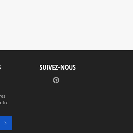
S
SUIVEZ-NOUS
Pinterest
s
res
votre
S'INSCRIRE