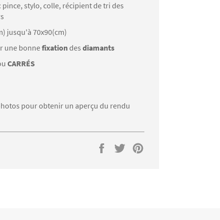
: pince, stylo, colle, récipient de tri des
rs
m) jusqu'à 70x90(cm)
r une bonne
fixation
des
diamants
ou
CARRÉS
s photos pour obtenir un aperçu du rendu
Partager
Tweeter
Épingler
sur
sur
sur
Facebook
Twitter
Pinterest