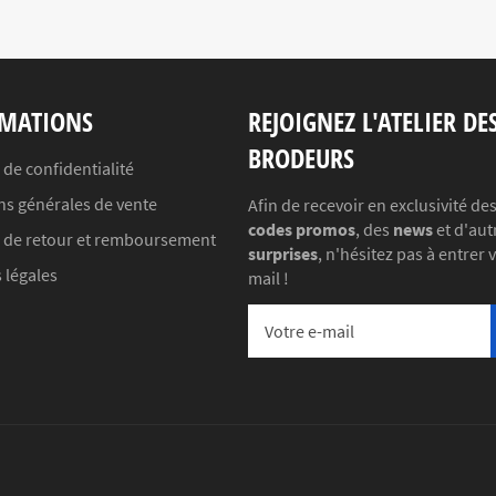
MATIONS
REJOIGNEZ L'ATELIER DE
BRODEURS
 de confidentialité
ns générales de vente
Afin de recevoir en exclusivité de
codes promos
, des
news
et d'aut
e de retour et remboursement
surprises
, n'hésitez pas à entrer 
 légales
mail !