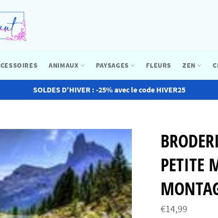
CCESSOIRES
ANIMAUX
PAYSAGES
FLEURS
ZEN
C
SOLDES D'HIVER : -25% avec le code HIVER25
BRODER
PETITE 
MONTA
Prix
€14,99
régulier