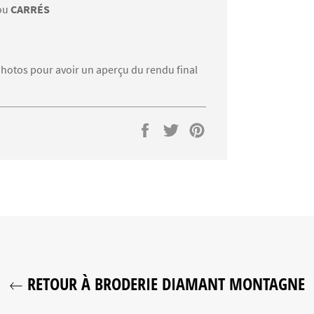
ou
CARRÉS
s photos pour avoir un aperçu du rendu final
Partager
Tweeter
Épingler
sur
sur
sur
Facebook
Twitter
Pinterest
RETOUR À BRODERIE DIAMANT MONTAGNE