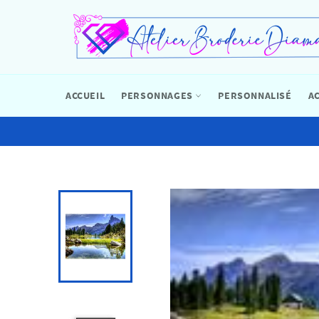
Passer
au
contenu
ACCUEIL
PERSONNAGES
PERSONNALISÉ
A