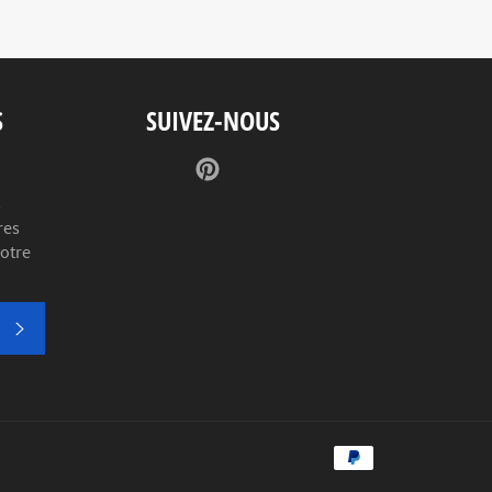
S
SUIVEZ-NOUS
Pinterest
s
res
votre
S'INSCRIRE
Méthodes
de