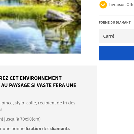
Livraison Offe
FORME DU DIAMANT
MIREZ CET ENVIRONNEMENT
AU PAYSAGE SI VASTE FERA UNE
: pince, stylo, colle, récipient de tri des
rs
m) jusqu'à 70x90(cm)
r une bonne
fixation
des
diamants