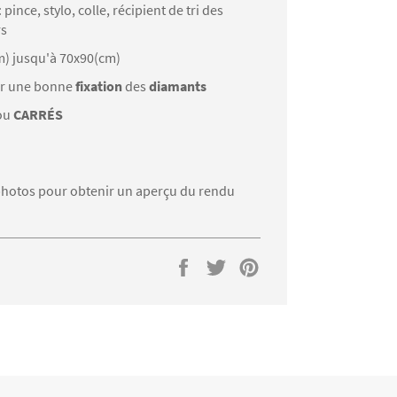
: pince, stylo, colle, récipient de tri des
rs
m) jusqu'à 70x90(cm)
r une bonne
fixation
des
diamants
ou
CARRÉS
s photos pour obtenir un aperçu du rendu
Partager
Tweeter
Épingler
sur
sur
sur
Facebook
Twitter
Pinterest