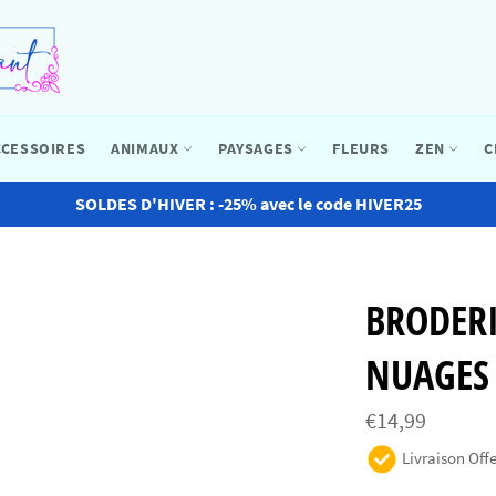
CCESSOIRES
ANIMAUX
PAYSAGES
FLEURS
ZEN
C
SOLDES D'HIVER : -25% avec le code HIVER25
BRODER
NUAGES
Prix
€14,99
régulier
Livraison Offe