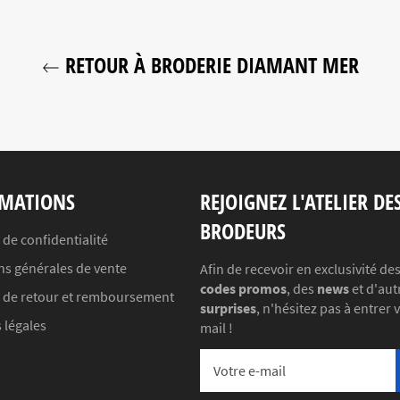
RETOUR À BRODERIE DIAMANT MER
MATIONS
REJOIGNEZ L'ATELIER DE
BRODEURS
 de confidentialité
ns générales de vente
Afin de recevoir en exclusivité de
codes promos
, des
news
et d'aut
e de retour et remboursement
surprises
, n'hésitez pas à entrer 
 légales
mail !