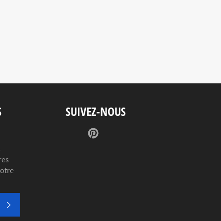
S
SUIVEZ-NOUS
Pinterest
s
res
votre
S'INSCRIRE