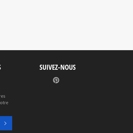
S
SUIVEZ-NOUS
Pinterest
s
res
votre
S'INSCRIRE