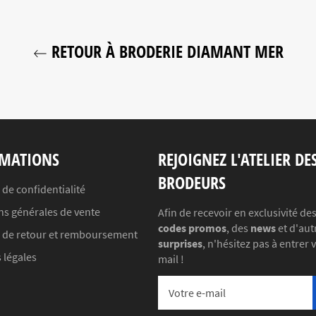
RETOUR À BRODERIE DIAMANT MER
MATIONS
REJOIGNEZ L'ATELIER DE
BRODEURS
 de confidentialité
ns générales de vente
Afin de recevoir en exclusivité de
codes promos
, des
news
et d'aut
e de retour et remboursement
surprises
, n'hésitez pas à entrer 
 légales
mail !