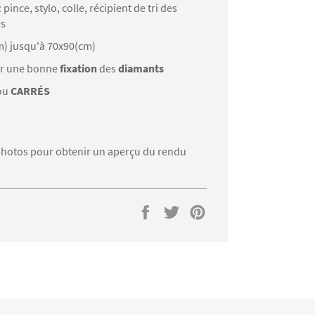
: pince, stylo, colle, récipient de tri des
rs
m) jusqu'à 70x90(cm)
r une bonne
fixation
des
diamants
ou
CARRÉS
s photos pour obtenir un aperçu du rendu
Partager
Tweeter
Épingler
sur
sur
sur
Facebook
Twitter
Pinterest