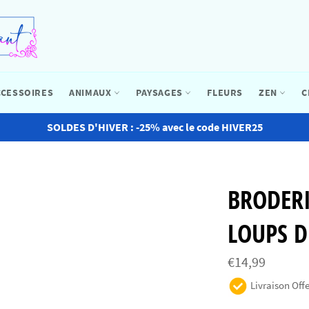
CCESSOIRES
ANIMAUX
PAYSAGES
FLEURS
ZEN
C
SOLDES D'HIVER : -25% avec le code HIVER25
BRODER
LOUPS 
Prix
€14,99
régulier
Livraison Offe