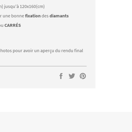
m) jusqu'à 120x160(cm)
r une bonne
fixation
des
diamants
ou
CARRÉS
s photos pour avoir un aperçu du rendu final
Partager
Tweeter
Épingler
sur
sur
sur
Facebook
Twitter
Pinterest