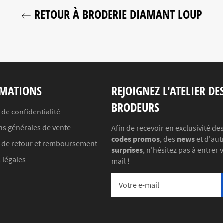
RETOUR À BRODERIE DIAMANT LOUP
MATIONS
REJOIGNEZ L'ATELIER DE
BRODEURS
 de confidentialité
ns générales de vente
Afin de recevoir en exclusivité de
codes promos
, des
news
et d'aut
e de retour et remboursement
surprises
, n'hésitez pas à entrer 
 légales
mail !