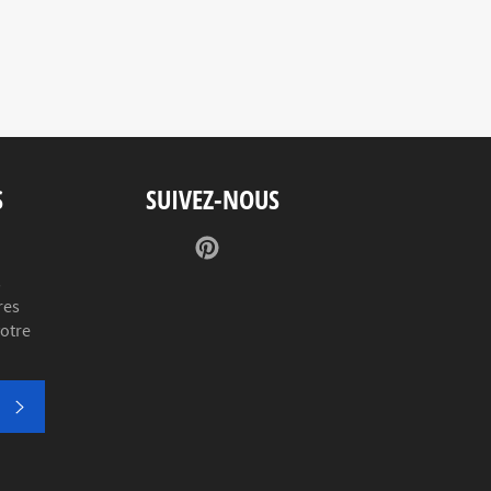
S
SUIVEZ-NOUS
Pinterest
s
res
votre
S'INSCRIRE