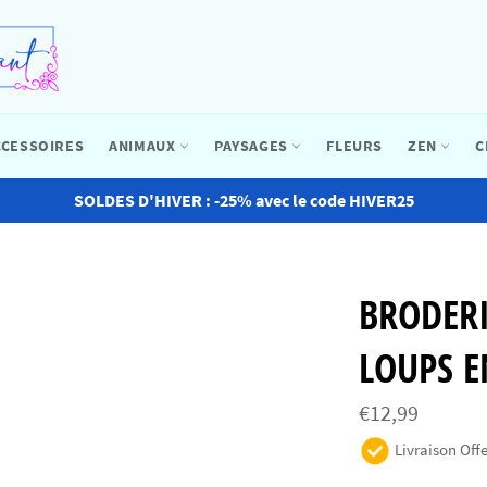
CCESSOIRES
ANIMAUX
PAYSAGES
FLEURS
ZEN
C
SOLDES D'HIVER : -25% avec le code HIVER25
BRODER
LOUPS 
Prix
€12,99
régulier
Livraison Offe