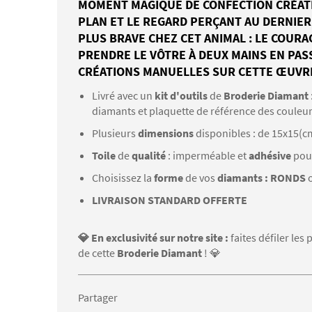
MOMENT MAGIQUE DE CONFECTION CRÉATI
PLAN ET LE REGARD PERÇANT AU DERNIER 
PLUS BRAVE CHEZ CET ANIMAL : LE COUR
PRENDRE LE VÔTRE À DEUX MAINS EN PA
CRÉATIONS MANUELLES SUR CETTE ŒUVR
Livré avec un
kit d'outils
de
Broderie Diamant
diamants et plaquette de référence des couleu
Plusieurs
dimensions
disponibles : de 15x15(c
Toile
de
qualité
: imperméable et
adhésive
pou
Choisissez la
forme
de vos
diamants : RONDS
LIVRAISON STANDARD OFFERTE
💎 En exclusivité sur notre site :
faites défiler le
de cette
Broderie Diamant
! 💎
Partager