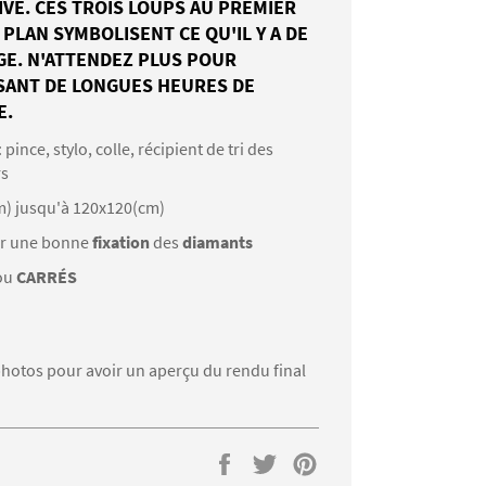
VE. CES TROIS LOUPS AU PREMIER
PLAN SYMBOLISENT CE QU'IL Y A DE
AGE. N'ATTENDEZ PLUS POUR
SSANT DE LONGUES HEURES DE
E.
: pince, stylo, colle, récipient de tri des
rs
m) jusqu'à 120x120(cm)
r une bonne
fixation
des
diamants
ou
CARRÉS
s photos pour avoir un aperçu du rendu final
Partager
Tweeter
Épingler
sur
sur
sur