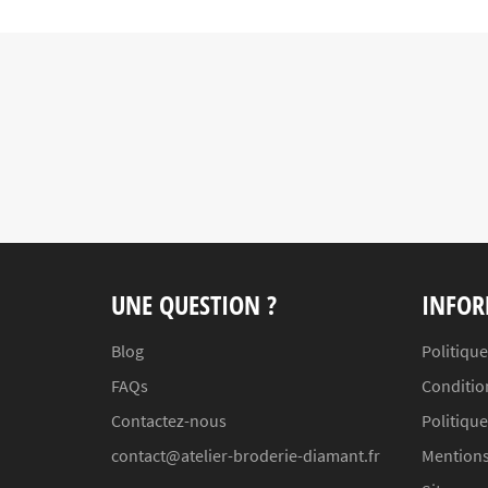
UNE QUESTION ?
INFOR
Blog
Politique
FAQs
Conditio
Contactez-nous
Politiqu
contact@atelier-broderie-diamant.fr
Mentions