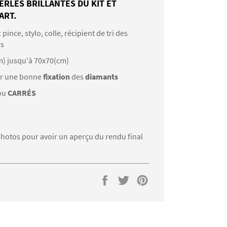
ERLES BRILLANTES DU KIT ET
ART.
: pince, stylo, colle, récipient de tri des
rs
m) jusqu'à 70x70(cm)
r une bonne
fixation
des
diamants
ou
CARRÉS
s photos pour avoir un aperçu du rendu final
Partager
Tweeter
Épingler
sur
sur
sur
Facebook
Twitter
Pinterest