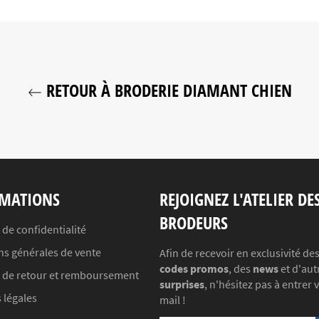
RETOUR À BRODERIE DIAMANT CHIEN
MATIONS
REJOIGNEZ L'ATELIER DE
BRODEURS
 de confidentialité
ns générales de vente
Afin de recevoir en exclusivité de
codes promos
, des
news
et d'aut
e de retour et remboursement
surprises
, n'hésitez pas à entrer 
 légales
mail !