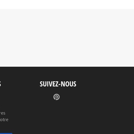
S
SUIVEZ-NOUS
Pinterest
s
res
votre