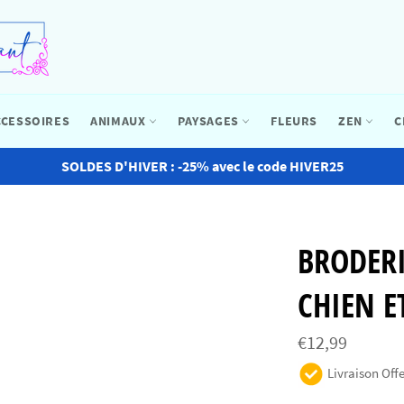
CCESSOIRES
ANIMAUX
PAYSAGES
FLEURS
ZEN
C
SOLDES D'HIVER : -25% avec le code HIVER25
BRODER
CHIEN E
Prix
€12,99
régulier
Livraison Offe