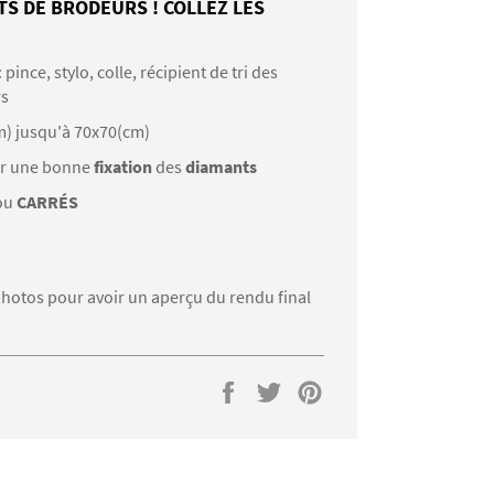
TS DE BRODEURS ! COLLEZ LES
: pince, stylo, colle, récipient de tri des
rs
m) jusqu'à 70x70(cm)
r une bonne
fixation
des
diamants
ou
CARRÉS
s photos pour avoir un aperçu du rendu final
Partager
Tweeter
Épingler
sur
sur
sur
Facebook
Twitter
Pinterest