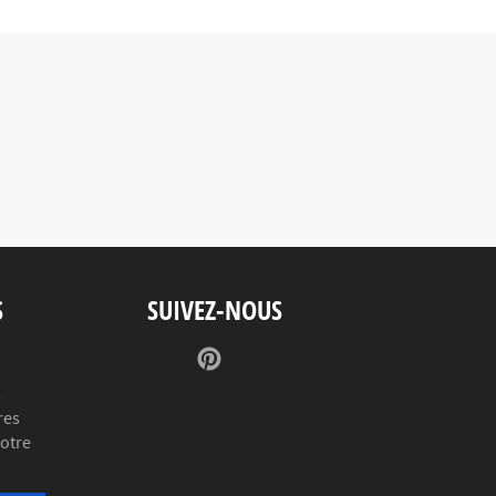
S
SUIVEZ-NOUS
Pinterest
s
res
votre