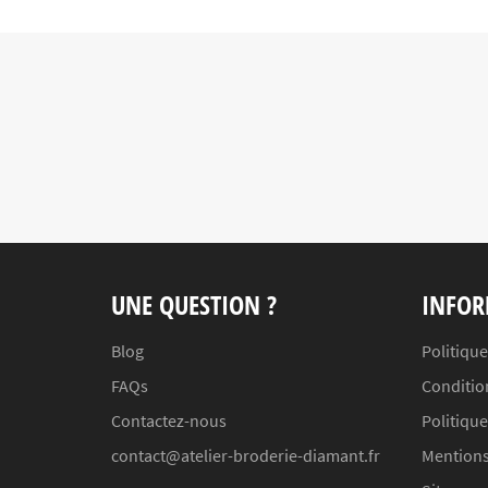
UNE QUESTION ?
INFOR
Blog
Politique
FAQs
Conditio
Contactez-nous
Politiqu
contact@atelier-broderie-diamant.fr
Mentions