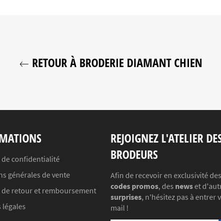
RETOUR À BRODERIE DIAMANT CHIEN
MATIONS
REJOIGNEZ L'ATELIER DE
BRODEURS
 de confidentialité
ns générales de vente
Afin de recevoir en exclusivité de
codes promos
, des
news
et d'aut
e de retour et remboursement
surprises
, n'hésitez pas à entrer 
 légales
mail !