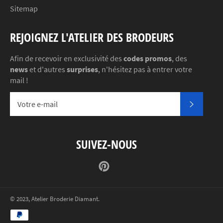
Sitemap
REJOIGNEZ L'ATELIER DES BRODEURS
Afin de recevoir en exclusivité des
codes promos
, des
news
et d'autres
surprises
, n'hésitez pas à entrer votre
mail !
S'INSC
SUIVEZ-NOUS
Pinterest
© 2023,
Atelier Broderie Diamant
.
Méthodes
de