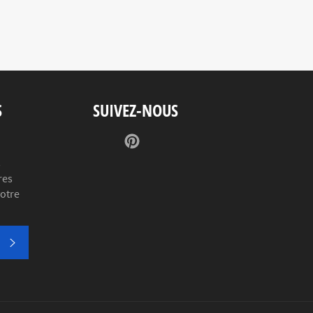
S
SUIVEZ-NOUS
Pinterest
s
res
votre
S'INSCRIRE