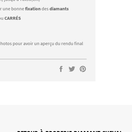
r une bonne
fixation
des
diamants
ou
CARRÉS
s photos pour avoir un aperçu du rendu final
Partager
Tweeter
Épingler
sur
sur
sur
Facebook
Twitter
Pinterest