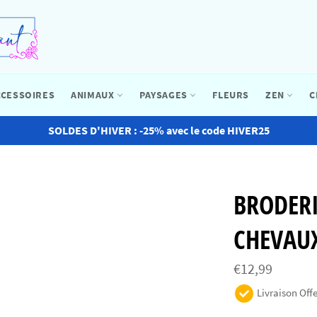
CCESSOIRES
ANIMAUX
PAYSAGES
FLEURS
ZEN
C
SOLDES D'HIVER : -25% avec le code HIVER25
BRODER
CHEVAU
Prix
€12,99
régulier
Livraison Offe