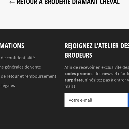
RETOUR À BRODERIE DIAMANT CHEVAL
MATIONS
REJOIGNEZ L'ATELIER DE
BRODEURS
 de confidentialité
ns générales de vente
Afin de recevoir en exclusivité de
codes promos
, des
news
et d'aut
e de retour et remboursement
surprises
, n'hésitez pas à entrer 
 légales
mail !