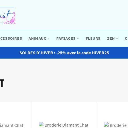
CCESSOIRES
ANIMAUX
PAYSAGES
FLEURS
ZEN
C
SOLDES D'HIVER : -25% avec le code HIVER25
T