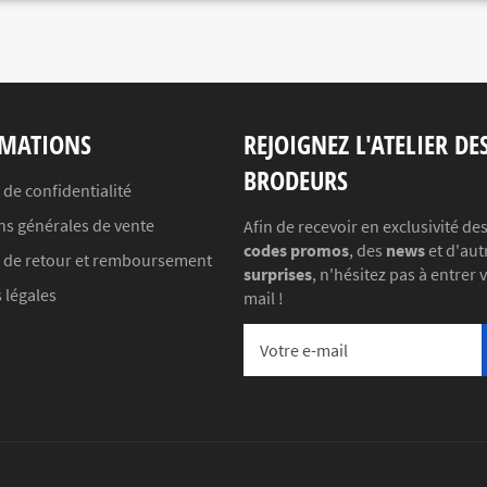
MATIONS
REJOIGNEZ L'ATELIER DE
BRODEURS
 de confidentialité
ns générales de vente
Afin de recevoir en exclusivité de
codes promos
, des
news
et d'aut
e de retour et remboursement
surprises
, n'hésitez pas à entrer 
 légales
mail !