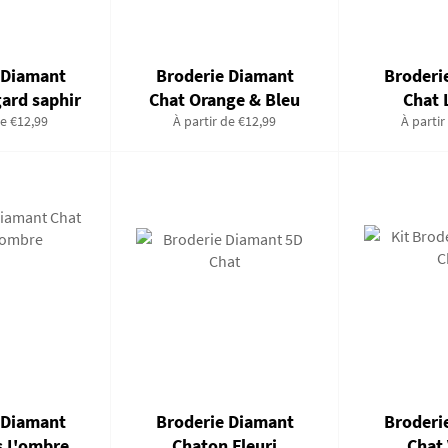
 Diamant
Broderie Diamant
Broderi
gard saphir
Chat Orange & Bleu
Chat 
de €12,99
À partir de €12,99
À partir
 Diamant
Broderie Diamant
Broderi
s L'ombre
Chaton Fleuri
Chat