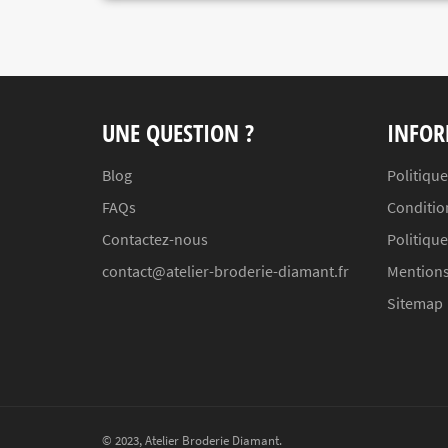
UNE QUESTION ?
INFOR
Blog
Politique
FAQs
Conditio
Contactez-nous
Politiqu
contact@atelier-broderie-diamant.fr
Mentions
Sitemap
© 2023,
Atelier Broderie Diamant
.