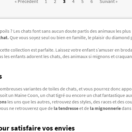
« Précédent
1
2
3
4
5
6
Suivant »
ils ? Les chats font sans aucun doute partis des animaux les plus 
chat
.
Que vous soyez seul ou bien en famille, le plaisir du diamond p
cette collection est parfaite. Laissez votre enfant s’amuser en bro
s les enfants adorent les chats, des animaux si mignons et craquan
s
nombreuses variantes de toiles de chats, et vous pourrez donc appor
 soit un Maine Coon, un chat tigré ou encore un chat fantastique au
ons
les uns que les autres, retrouvez des styles, des races et des cou
 vous ne retrouverez que de
la tendresse
et de
la mignonnerie
dans 
ur satisfaire vos envies