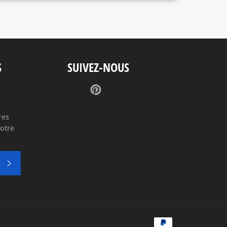
S
SUIVEZ-NOUS
Pinterest
s
res
votre
S'INSCRIRE
Méthodes