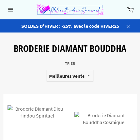
Passer
Pa
au
Navigation
contenu
SOLDES D'HIVER : -25% avec le code HIVER25
Close
BRODERIE DIAMANT BOUDDHA
TRIER