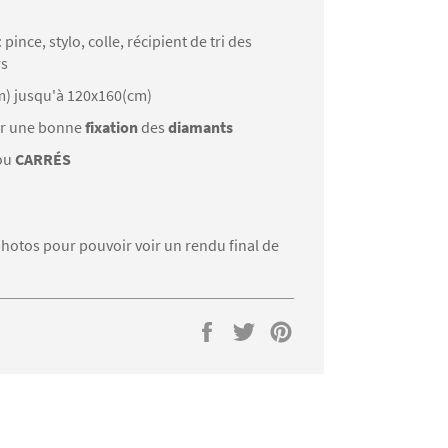
: pince, stylo, colle, récipient de tri des
rs
m) jusqu'à 120x160(cm)
r une bonne
fixation
des
diamants
ou
CARRÉS
 photos pour pouvoir voir un rendu final de
Partager
Tweeter
Épingler
sur
sur
sur
Facebook
Twitter
Pinterest