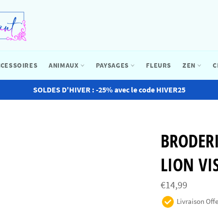
CCESSOIRES
ANIMAUX
PAYSAGES
FLEURS
ZEN
C
SOLDES D'HIVER : -25% avec le code HIVER25
BRODER
LION VI
Prix
€14,99
régulier
Livraison Offe