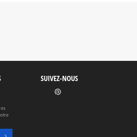
S
SUIVEZ-NOUS
Pinterest
s
res
votre
S'INSCRIRE