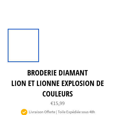
BRODERIE DIAMANT
LION ET LIONNE EXPLOSION DE
COULEURS
Prix
€15,99
régulier
Livraison Offerte | Toile Expédiée sous 48h